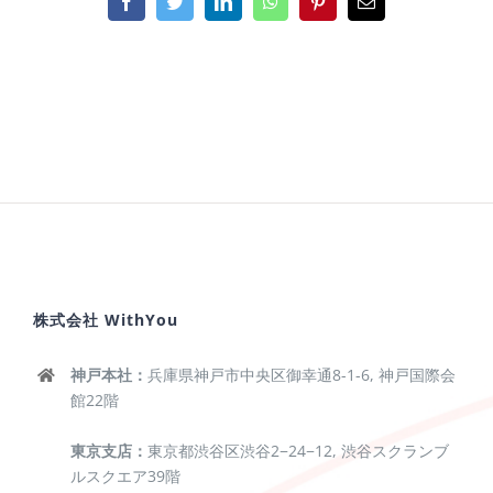
Facebook
Twitter
LinkedIn
WhatsApp
Pinterest
電
子
メ
ー
ル
株式会社 WithYou
神戸本社：
兵庫県神戸市中央区御幸通8-1-6, 神戸国際会
館22階
東京支店：
東京都渋谷区渋谷2−24−12, 渋谷スクランブ
ルスクエア39階