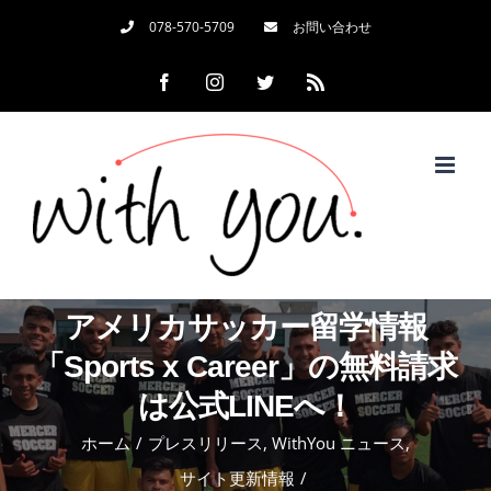
Skip
078-570-5709
お問い合わせ
to
Facebook
Instagram
Twitter
Rss
content
アメリカサッカー留学情報
「Sports x Career」の無料請求
は公式LINEへ！
ホーム
/
プレスリリース
,
WithYou ニュース
,
サイト更新情報
/