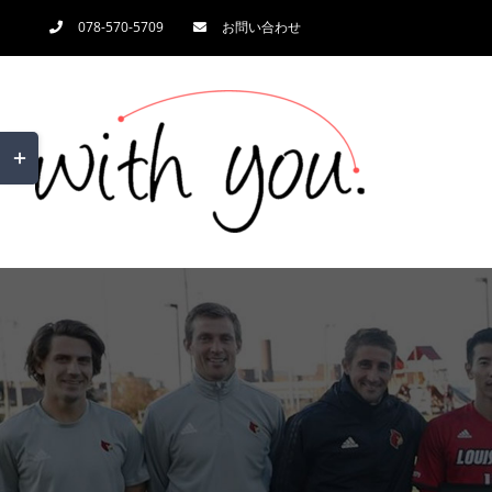
Skip
078-570-5709
お問い合わせ
to
content
Toggle
Sliding
Bar
Area