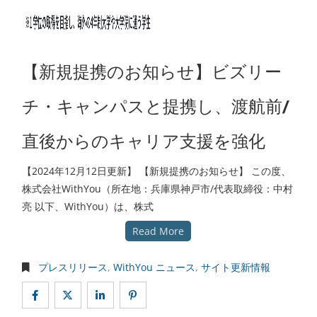
初めての方へ
留学の流れ
最新情報
【新規提携のお知らせ】ビズリー
オンライン説明会
チ・キャンパスと提携し、渡航前/
よくある質問
お問い合わせ
直後からのキャリア支援を強化
【2024年12月12日更新】 【新規提携のお知らせ】 この度、
株式会社WithYou（所在地：兵庫県神戸市/代表取締役：中村
亮 以下、WithYou）は、株式
Read More
プレスリリース
,
WithYou ニュース
,
サイト更新情報
com
| TEL: 078-570-5709