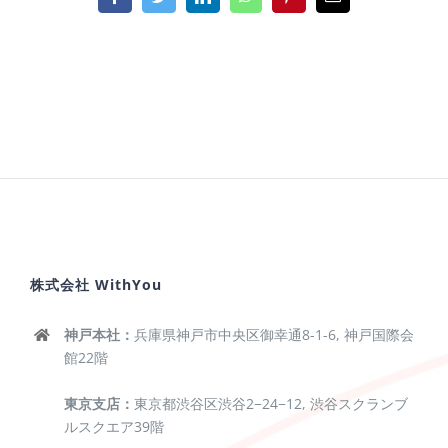
Facebook
Twitter
LinkedIn
WhatsApp
Pinterest
電
子
メ
ー
ル
株式会社 WithYou
神戸本社：
兵庫県神戸市中央区御幸通8-1-6, 神戸国際会
館22階
東京支店：
東京都渋谷区渋谷2−24−12, 渋谷スクランブ
ルスクエア39階