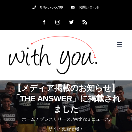
Skip
078-570-5709
お問い合わせ
to
Facebook
Instagram
Twitter
Rss
content
【メディア掲載のお知らせ】
「THE ANSWER」に掲載され
ました
ホーム
/
プレスリリース
,
WithYou ニュース
,
サイト更新情報
/