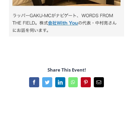
Share This Event!
Facebook
Twitter
LinkedIn
WhatsApp
Pinterest
電
子
メ
ー
ル