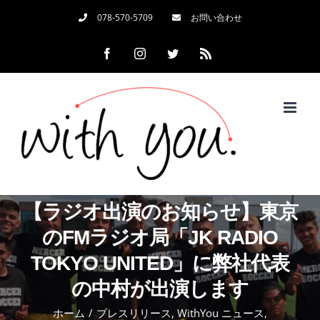
Skip
078-570-5709
お問い合わせ
to
Facebook
Instagram
Twitter
Rss
content
【ラジオ出演のお知らせ】東京
のFMラジオ局「JK RADIO
TOKYO UNITED」に弊社代表
の中村が出演します
ホーム
/
プレスリリース
,
WithYou ニュース
,