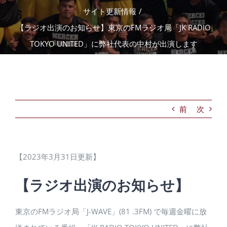
サイト更新情報
/
【ラジオ出演のお知らせ】東京のFMラジオ局「JK RADIO
TOKYO UNITED」に弊社代表の中村が出演します
前
次
【2023年3月31日更新】
【ラジオ出演のお知らせ】
東京のFMラジオ局「J-WAVE」(81 .3FM) で毎週金曜に放