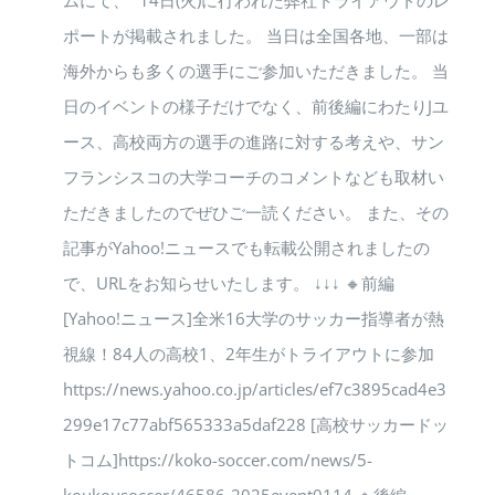
ムにて、 14日(火)に行われた弊社トライアウトのレ
ポートが掲載されました。 当日は全国各地、一部は
海外からも多くの選手にご参加いただきました。 当
日のイベントの様子だけでなく、前後編にわたりJユ
ース、高校両方の選手の進路に対する考えや、サン
フランシスコの大学コーチのコメントなども取材い
ただきましたのでぜひご一読ください。 また、その
記事がYahoo!ニュースでも転載公開されましたの
で、URLをお知らせいたします。 ↓↓↓ 🔸前編
[Yahoo!ニュース]全米16大学のサッカー指導者が熱
視線！84人の高校1、2年生がトライアウトに参加
https://news.yahoo.co.jp/articles/ef7c3895cad4e3
299e17c77abf565333a5daf228 [高校サッカードッ
トコム]https://koko-soccer.com/news/5-