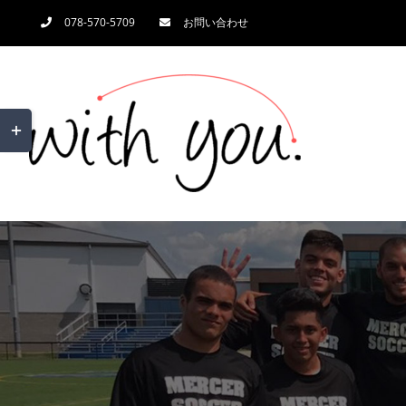
Skip
078-570-5709
お問い合わせ
to
content
Toggle
Sliding
Bar
Area