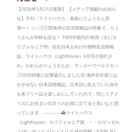
【2026年3月31日更新】 【メディア掲載のお知ら
せ】月刊「ライトハウス」表紙にりょうさん登
場〜！ ↓↓↓ 🇺🇸西海岸の生活情報誌の特集で、りょ
うさんがW杯を語る！ 1989年創刊の米国（主にカ
リフォルニア州）在住日本人向けの無料生活情報
誌、ライトハウス（Lighthouse）4月号が発行さ
れ、われらがりょうさんが、サッカーワールドカッ
プ2026特集に記事協力しました😊 海外在住者には
かかせない日本語情報誌。日本語に飢えていた自分
も各フリー誌を楽しみにしていたので、同じくアメ
リカにお住まいの方々のお役に立てると良いなと思
っています。 ---------- ⛴ライトハウス
（Lighthouse） カリフォルニア版・・・ロサンゼル
ス/サンディエゴ/ベイエリア 発行部数：6万部 月1