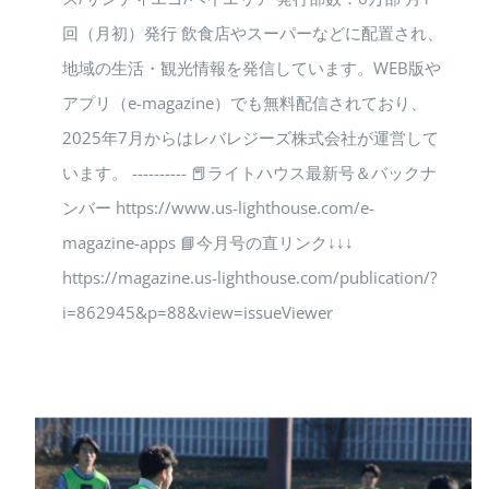
回（月初）発行 飲食店やスーパーなどに配置され、
地域の生活・観光情報を発信しています。WEB版や
アプリ（e-magazine）でも無料配信されており、
2025年7月からはレバレジーズ株式会社が運営して
います。 ---------- 📕ライトハウス最新号＆バックナ
ンバー https://www.us-lighthouse.com/e-
magazine-apps 📘今月号の直リンク↓↓↓
https://magazine.us-lighthouse.com/publication/?
i=862945&p=88&view=issueViewer