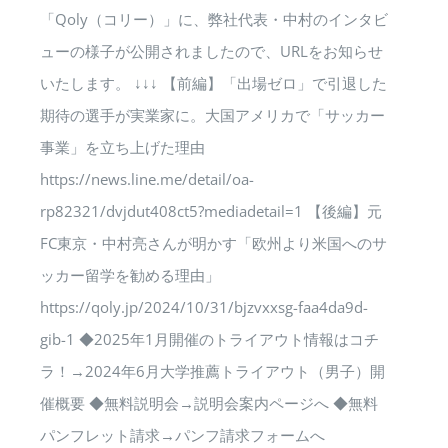
「Qoly（コリー）」に、弊社代表・中村のインタビ
ューの様子が公開されましたので、URLをお知らせ
いたします。 ↓↓↓ 【前編】「出場ゼロ」で引退した
期待の選手が実業家に。大国アメリカで「サッカー
事業」を立ち上げた理由
https://news.line.me/detail/oa-
rp82321/dvjdut408ct5?mediadetail=1 【後編】元
FC東京・中村亮さんが明かす「欧州より米国へのサ
ッカー留学を勧める理由」
https://qoly.jp/2024/10/31/bjzvxxsg-faa4da9d-
gib-1 ◆2025年1月開催のトライアウト情報はコチ
ラ！→2024年6月大学推薦トライアウト（男子）開
催概要 ◆無料説明会→説明会案内ページへ ◆無料
パンフレット請求→パンフ請求フォームへ