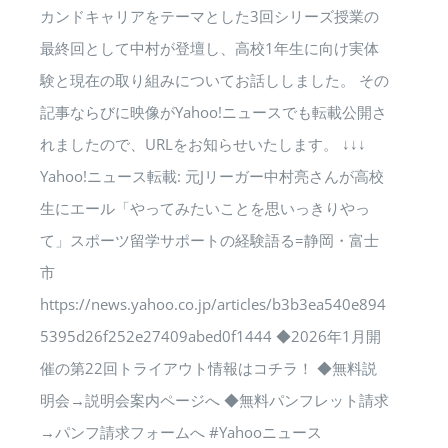
カンドキャリアをテーマとした3回シリーズ授業の
最終回として中村が登壇し、高校1年生に向け実体
験と現在の取り組みについてお話ししました。 その
記事ならびに映像がYahoo!ニュースでも転載公開さ
れましたので、URLをお知らせいたします。 ↓↓↓
Yahoo!ニュース転載: 元Jリーガー中村亮さんが高校
生にエール「やってみたいことを思いっきりやっ
て」スポーツ留学サポートの経験語る=静岡・富士
市
https://news.yahoo.co.jp/articles/b3b3ea540e894
5395d26f252e27409abed0f1444 ◆2026年1月開
催の第22回トライアウト情報はコチラ！ ◆無料説
明会→説明会案内ページへ ◆無料パンフレット請求
→パンフ請求フォームへ #Yahooニュース