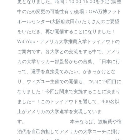
更となりました。時間：10:00-16:00を予定 (調整
中のため変更の可能性有り)会場：OFA万博フット
ボールセンター(大阪府吹田市) たくさんのご要望
をいただき、再び開催することになりました！
WithYou・アメリカ大学推薦入学トライアウトの
ご案内です。各大学との交流をする中で、アメリ
カの大学サッカー部監督からの言葉、「日本に行
って、選手を直接見てみたい」がきっかけとな
り、ウィズユー主催での開催も、ついに19回目に
なりました！今回は関東で実施することに決まり
ました～！このトライアウトを通して、400名以
上がアメリカの大学進学を実現していま
す。 本来ならば、渡航費や宿
泊代を自己負担してアメリカの大学コーチに掛け